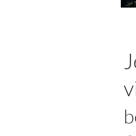
J
v
b