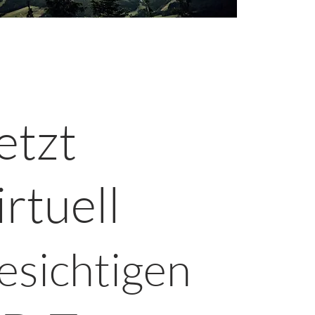
etzt
irtuell
esichtigen