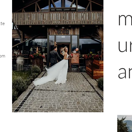
m
kte
u
tom
a