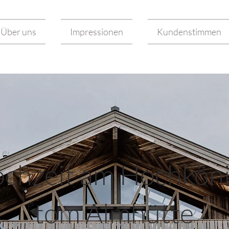
Über uns
Impressionen
Kundenstimmen
chzeit am Hochköni
tom Almhütte