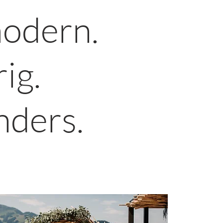
odern.
rig.
nders.